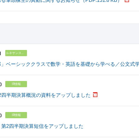
る筆頭株主の異動に関するお知らせ（PDF:131.6 KB）
1
ルネサンス高校グループ
部」ベーシッククラスで数学・英語を基礎から学べる／公文式
0
IR情報
 第2四半期決算概況の資料をアップしました
0
IR情報
月期 第2四半期決算短信をアップしました