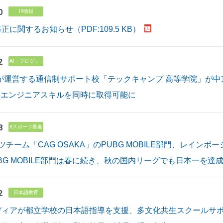
0
IR情報
に関するお知らせ（PDF:109.5 KB）
2
AI・プログラミング教育
vが運営する通信制サポート校「テックキャンプ 高等学院」が
Tエンジニアスキルを同時に取得可能に
8
eスポーツ推進
ツチーム「CAG OSAKA」のPUBG MOBILE部門、レイン
BG MOBILE部門は春に続き、秋の国内リーグでも日本一を達
2
日本語教育
ディアが都立学校の日本語指導を支援、多文化共生スクールサ