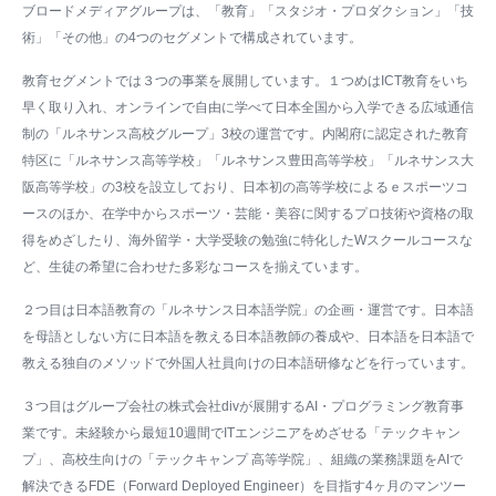
ブロードメディアグループは、「教育」「スタジオ・プロダクション」「技
術」「その他」の4つのセグメントで構成されています。
教育セグメントでは３つの事業を展開しています。１つめはICT教育をいち
早く取り入れ、オンラインで自由に学べて日本全国から入学できる広域通信
制の「ルネサンス高校グループ」3校の運営です。内閣府に認定された教育
特区に「ルネサンス高等学校」「ルネサンス豊田高等学校」「ルネサンス大
阪高等学校」の3校を設立しており、日本初の高等学校によるｅスポーツコ
ースのほか、在学中からスポーツ・芸能・美容に関するプロ技術や資格の取
得をめざしたり、海外留学・大学受験の勉強に特化したWスクールコースな
ど、生徒の希望に合わせた多彩なコースを揃えています。
２つ目は日本語教育の「ルネサンス日本語学院」の企画・運営です。日本語
を母語としない方に日本語を教える日本語教師の養成や、日本語を日本語で
教える独自のメソッドで外国人社員向けの日本語研修などを行っています。
３つ目はグループ会社の株式会社divが展開するAI・プログラミング教育事
業です。未経験から最短10週間でITエンジニアをめざせる「テックキャン
プ」、高校生向けの「テックキャンプ 高等学院」、組織の業務課題をAIで
解決できるFDE（Forward Deployed Engineer）を目指す4ヶ月のマンツー