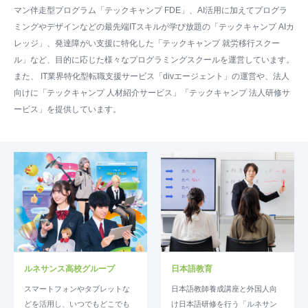
マン伴走型プログラム「テックキャンプ FDE」、AI活用に加えてプログラ
ミングやデザインなどの最先端ITスキルが学び放題の「テックキャンプ AIカ
レッジ」、発達障がい支援に特化した「テックキャンプ 就労移行スクー
ル」など、目的に応じた様々なプログラミングスクールを運営しています。
また、 IT業界特化型転職⽀援サービス「divエージェント」の運営や、法人
向けに「テックキャンプ 人材紹介サービス」「テックキャンプ 法人研修サ
ービス」を提供しています。
ルネサンス高校グループ
日本語教育
スマートフォンやタブレットな
日本語教師養成講座と外国人向
どを活用し、いつでもどこでも
け日本語研修を行う「ルネサン