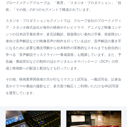
ブロードメディアグループは、「教育」「スタジオ・プロダクション」「技
術」「その他」の4つのセグメントで構成されています。
スタジオ・プロダクションセグメントでは、グループ会社のブロードメディ
ア・スタジオ株式会社が海外の映画やテレビドラマ、アニメなど映像コンテ
ンツの日本語字幕吹替や、多言語翻訳、聴覚障がい者向け字幕、視覚障がい
者向け音声解説などの映像音声の制作を行っているほか、音声解説の書き手
になるために必要な概念理解から台本制作の実務的なスキルまでを総合的に
学べる「音声解説ディスクライバー養成講座」も開講しています。また、予
告編・番組宣伝などの制作のほかデジタルシネマパッケージ（DCP）の作
成と映画館への配送と配信なども行っています。
その他、映画業界関係者の方が行なうマスコミ試写会、一般試写会、記者会
見やドラマや番組の撮影など、多方面で幅広くご利用いただける4K試写室
を運営しています。