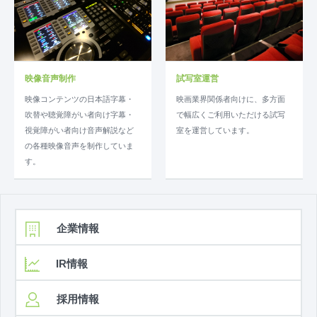
映像音声制作
試写室運営
映像コンテンツの日本語字幕・
映画業界関係者向けに、多方面
吹替や聴覚障がい者向け字幕・
で幅広くご利用いただける試写
視覚障がい者向け音声解説など
室を運営しています。
の各種映像音声を制作していま
す。
企業情報
IR情報
採用情報