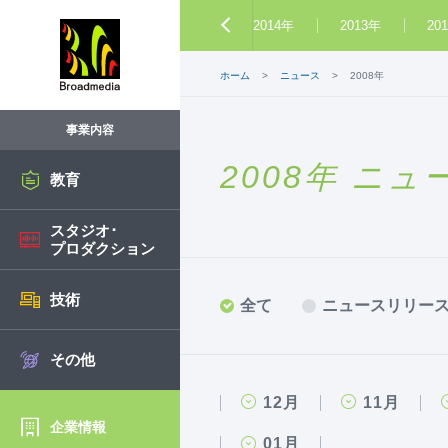
2017年
2016年
2015年
2014年
2013年
20
ホーム
ニュース
2008年
事業内容
2008年 ニュ
教育
スタジオ･
プロダクション
技術
全て
ニュースリリー
その他
12月
11月
企業情報
01月