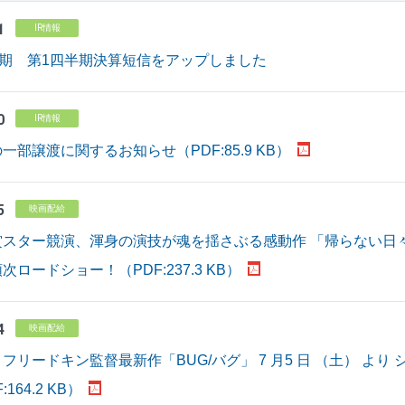
1
IR情報
月期 第1四半期決算短信をアップしました
0
IR情報
一部譲渡に関するお知らせ（PDF:85.9 KB）
5
映画配給
スター競演、渾身の演技が魂を揺さぶる感動作 「帰らない日々」 
ロードショー！（PDF:237.3 KB）
4
映画配給
フリードキン監督最新作「BUG/バグ」 7 月5 日 （土） より
164.2 KB）