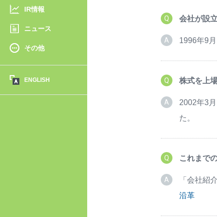
IR情報
会社が設
ニュース
1996年9
その他
ENGLISH
株式を上場
2002年
た。
これまで
「会社紹介
沿革