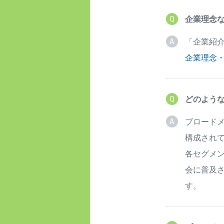
企業理念
「企業紹介
企業理念
どのよう
ブロード
構成され
各セグメ
会に普及
す。