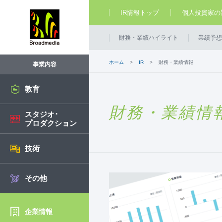
IR情報トップ
個人投資家の
財務・業績ハイライト
業績予想
ホーム
IR
財務・業績情報
事業内容
教育
財務・業績情
スタジオ･
プロダクション
技術
その他
企業情報