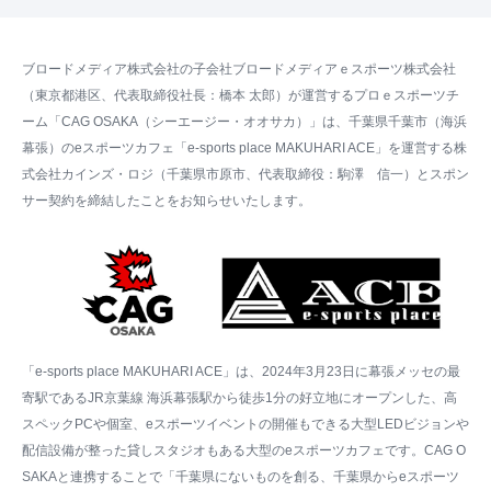
ブロードメディア株式会社の子会社ブロードメディアｅスポーツ株式会社
（東京都港区、代表取締役社長：橋本 太郎）が運営するプロｅスポーツチ
ーム「CAG OSAKA（シーエージー・オオサカ）」は、千葉県千葉市（海浜
幕張）のeスポーツカフェ「e-sports place MAKUHARI ACE」を運営する株
式会社カインズ・ロジ（千葉県市原市、代表取締役：駒澤 信一）とスポン
サー契約を締結したことをお知らせいたします。
「e-sports place MAKUHARI ACE」は、2024年3月23日に幕張メッセの最
寄駅であるJR京葉線 海浜幕張駅から徒歩1分の好立地にオープンした、高
スペックPCや個室、eスポーツイベントの開催もできる大型LEDビジョンや
配信設備が整った貸しスタジオもある大型のeスポーツカフェです。CAG O
SAKAと連携することで「千葉県にないものを創る、千葉県からeスポーツ