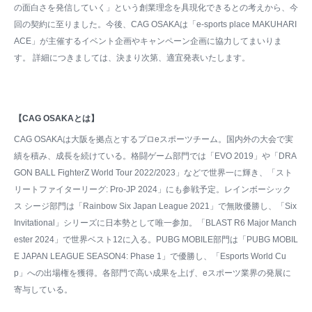
の面白さを発信していく」という創業理念を具現化できるとの考えから、今
回の契約に至りました。今後、CAG OSAKAは「e-sports place MAKUHARI
ACE」が主催するイベント企画やキャンペーン企画に協力してまいりま
す。 詳細につきましては、決まり次第、適宜発表いたします。
【CAG OSAKAとは】
CAG OSAKAは大阪を拠点とするプロeスポーツチーム。国内外の大会で実
績を積み、成長を続けている。格闘ゲーム部門では「EVO 2019」や「DRA
GON BALL FighterZ World Tour 2022/2023」などで世界一に輝き、「スト
リートファイターリーグ: Pro-JP 2024」にも参戦予定。レインボーシック
ス シージ部門は「Rainbow Six Japan League 2021」で無敗優勝し、「Six
Invitational」シリーズに日本勢として唯一参加。「BLAST R6 Major Manch
ester 2024」で世界ベスト12に入る。PUBG MOBILE部門は「PUBG MOBIL
E JAPAN LEAGUE SEASON4: Phase 1」で優勝し、「Esports World Cu
p」への出場権を獲得。各部門で高い成果を上げ、eスポーツ業界の発展に
寄与している。