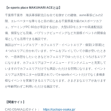
【e-sports place MAKUHARI ACEとは】
千葉県千葉市 海浜幕張駅北口を出て右側すぐの建物、aune幕張ビルの2
階、エレベーターを降りると目の前にある千葉県最大級のeスポーツカフ
ェ。ゲーミングPC 60台が常設するほか、大型LEDモニターや高速配信設
備、個室なども完備。パブリックビューイングなど大規模イベントの開催会
場としても活用できる施設です。
施設はゲーミングエリア・カフェエリア・イベントエリア・個室(２部屋)と
４つのエリアに分かれています。ゲームをプレイしていて小腹が空いたとき
や、一息休憩をしたいときなどカフェエリアでゆったりとくつろげるエリア
になります。カフェエリアはフードメニュー・ドリンクメニューと充実して
いますのでカフェエリアだけでも満足いただける空間になります。イベント
エリアは大型モニターが設置されていてe-sportsイベントだけでなく多種多
様なイベントを実施できるエリアになります。さまざまなエリアがあります
が年齢問わずご利用いただける施設です。
【関連サイト】
CAG OSAKA公式サイト：
https://cyclops-osaka.jp/