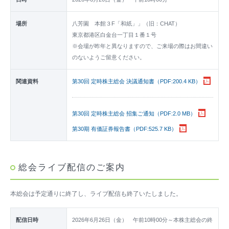
場所
八芳園 本館３F「和紙」」（旧：CHAT）
東京都港区白金台一丁目１番１号
※会場が昨年と異なりますので、ご来場の際はお間違い
のないようご留意ください。
関連資料
第30回 定時株主総会 決議通知書（PDF:200.4 KB）
第30回 定時株主総会 招集ご通知（PDF:2.0 MB）
第30期 有価証券報告書（PDF:525.7 KB）
総会ライブ配信のご案内
本総会は予定通りに終了し、ライブ配信も終了いたしました。
配信日時
2026年6月26日（金） 午前10時00分～本株主総会の終