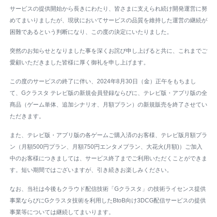
サービスの提供開始から長きにわたり、皆さまに支えられ続け開発運営に努
めてまいりましたが、現状においてサービスの品質を維持した運営の継続が
困難であるという判断になり、この度の決定にいたりました。
突然のお知らせとなりました事を深くお詫び申し上げると共に、これまでご
愛顧いただきました皆様に厚く御礼を申し上げます。
この度のサービスの終了に伴い、2024年8月30日（金）正午をもちまし
て、Gクラスタ テレビ版の新規会員登録ならびに、テレビ版・アプリ版の全
商品（ゲーム単体、追加シナリオ、月額プラン）の新規販売を終了させてい
ただきます。
また、テレビ版・アプリ版の各ゲームご購入済のお客様、テレビ版月額プラ
ン（月額500円プラン、月額750円エンタメプラン、大花火(月額)）ご加入
中のお客様につきましては、サービス終了までご利用いただくことができま
す。短い期間ではございますが、引き続きお楽しみください。
なお、当社は今後もクラウド配信技術「Gクラスタ」の技術ライセンス提供
事業ならびにGクラスタ技術を利用したBtoB向け3DCG配信サービスの提供
事業等については継続してまいります。