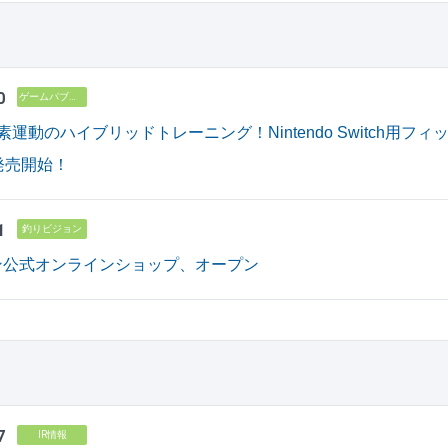
0
ゲームパブリッシング
素運動のハイブリッドトレーニング！Nintendo Switch用
発売開始！
1
釣りビジョン
ン公式オンラインショップ、オープン
7
IR情報