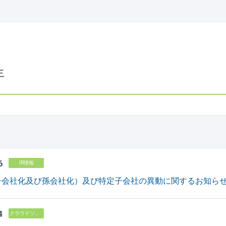
年
6
IR情報
会社化及び孫会社化）及び特定子会社の異動に関するお知らせ（PDF
4
クラウドソリューション