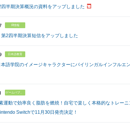
 第2四半期決算概況の資料をアップしました
7
IR情報
月期 第2四半期決算短信をアップしました
9
日本語教育
日本語学院のイメージキャラクターにバイリンガルインフルエ
1
ゲームパブリッシング
酸素運動で効率良く脂肪を燃焼！自宅で楽しく本格的なトレーニ
tendo Switchで11月30日発売決定！