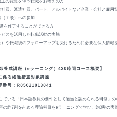
用主の変更を伴う転職をお考えの方
約社員、派遣社員、パート、アルバイトなど企業・会社と雇用
談（面談）への参加
受講を修了することができる方
ービスを活用した転職活動の実施
金）や転職後のフォローアップを受けるために必要な個人情報
師養成講座（eラーニング）420時間コース概要】
に係る経過措置対象講座
号：R05021013041
している「日本語教員の要件として適当と認められる研修」の4
容の約7割を占める理論科目をeラーニングで学び、約3割の実
。