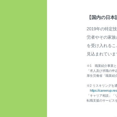
【国内の日本
2019年の特
労者やその家族
を受け⼊れるこ
⾒込まれていま
※1 職業紹介事業とは
「求人及び求職の申
厚生労働省「職業紹
※2 リスキリングを
https://careerup.resk
「キャリア相談」「
転職支援のサービス