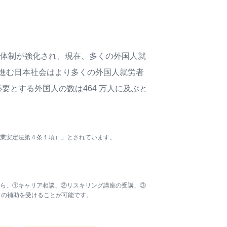
れ体制が強化され、現在、多くの外国⼈就
進む⽇本社会はより多くの外国⼈就労者
要とする外国⼈の数は464 万⼈に及ぶと
業安定法第４条１項）」とされています。
ら、①キャリア相談、②リスキリング講座の受講、③
％の補助を受けることが可能です。