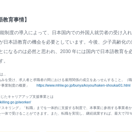
語教育事情】
定技能制度の導⼊によって、日本国内での外国人就労者の受け入
が⽇本語教育の機会を必要としています。今後、少⼦⾼齢化の
とになるのは必然と思われ、2030 年には国内で⽇本語教育を必
す。
...
込みを受け、求人者と求職者の間における雇用関係の成立をあっせんすること。（職
介事業制度の概要」
https://www.mhlw.go.jp/bunya/koyou/haken-shoukai01.html
通じたキャリアアップ支援事業とは
illing.go.jp/worker/
リスキリング」「転職」までを一体的に支援する制度で、本事業に参画する事業者か
を一体で受けることができます。また、転職を実現し、継続就業すれば、最大で70