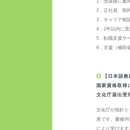
1．受講後に雇
2．正社員、契
3．キャリア相
4．2年以内に
5．転職支援サ
6．支援（補助
【日本語教
国家資格取得
文化庁届出受理番
文化庁が指針と
座です。履修内
により学びます