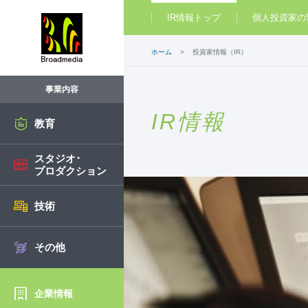
IR情報トップ
個人投資家の
ホーム
投資家情報（IR）
事業内容
IR情報
教育
スタジオ･
プロダクション
技術
その他
企業情報