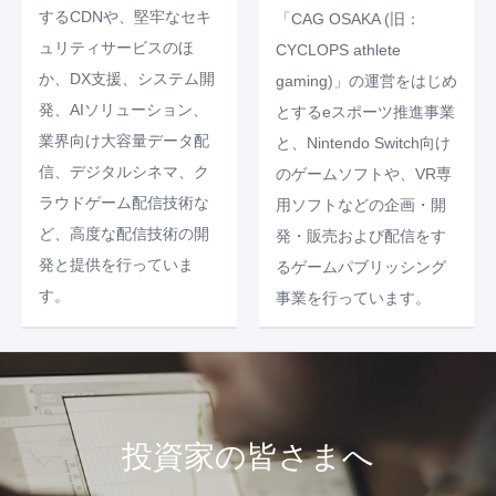
するCDNや、堅牢なセキ
「CAG OSAKA (旧：
ュリティサービスのほ
CYCLOPS athlete
か、DX支援、システム開
gaming)」の運営をはじめ
発、AIソリューション、
とするeスポーツ推進事業
業界向け大容量データ配
と、Nintendo Switch向け
信、デジタルシネマ、ク
のゲームソフトや、VR専
ラウドゲーム配信技術な
用ソフトなどの企画・開
ど、高度な配信技術の開
発・販売および配信をす
発と提供を行っていま
るゲームパブリッシング
す。
事業を行っています。
投資家の皆さまへ