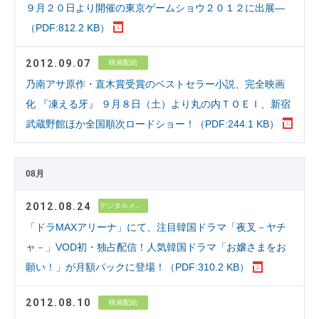
９月２０日より開催の東京ゲームショウ２０１２に出展―
（PDF:812.2 KB）
2012.09.07
映画配給
乃南アサ原作・直木賞受賞のベストセラー小説、完全映画
化 『凍える牙』 ９月８日（土）より丸の内ＴＯＥＩ、新宿
武蔵野館ほか全国順次ロードショー！（PDF:244.1 KB）
08月
2012.08.24
デジタルメディア
「ドラMAXアリーナ」にて、注目韓国ドラマ「夜叉－ヤチ
ャ－」VOD初・独占配信！人気韓国ドラマ「お嬢さまをお
願い！」が月額パックに登場！（PDF:310.2 KB）
2012.08.10
映画配給