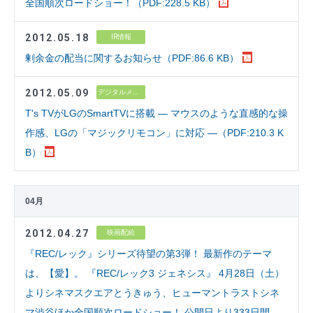
全国順次ロードショー！（PDF:228.5 KB）
2012.05.18
IR情報
剰余金の配当に関するお知らせ（PDF:86.6 KB）
2012.05.09
デジタルメディア
T's TVがLGのSmartTVに搭載 ― マウスのような直感的な操
作感、LGの「マジックリモコン」に対応 ―（PDF:210.3 K
B）
04月
2012.04.27
映画配給
『REC/レック』シリーズ待望の第3弾！ 最新作のテーマ
は、【愛】。 『REC/レック3 ジェネシス』 4月28日（土）
よりシネマスクエアとうきゅう、ヒューマントラストシネ
マ渋谷ほか全国順次ロードショー！ 公開日より333日間、