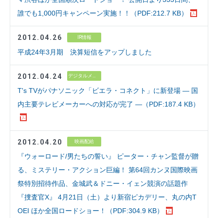
誰でも1,000円キャンペーン実施！！（PDF:212.7 KB）
2012.04.26
IR情報
平成24年3月期 決算短信をアップしました
2012.04.24
デジタルメディア
T's TVがパナソニック「ビエラ・コネクト」に新登場 ― 国
内主要テレビメーカーへの対応が完了 ―（PDF:187.4 KB）
2012.04.20
映画配給
『ウォーロード/男たちの誓い』 ピーター・チャン監督が贈
る、ミステリー・アクション巨編！ 第64回カンヌ国際映画
祭特別招待作品、金城武＆ドニー・イェン競演の話題作
『捜査官X』 4月21日（土）より新宿ピカデリー、丸の内T
OEI ほか全国ロードショー！（PDF:304.9 KB）