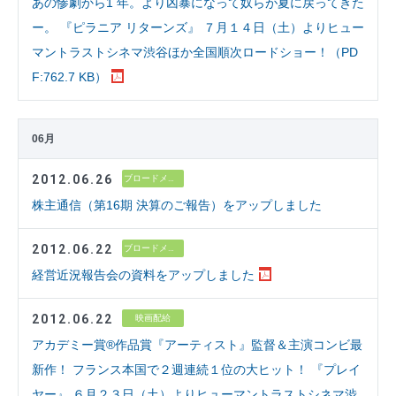
あの惨劇から1 年。より凶暴になって奴らが夏に戻ってきた
ー。 『ピラニア リターンズ』 ７月１４日（土）よりヒュー
マントラストシネマ渋谷ほか全国順次ロードショー！（PD
F:762.7 KB）
06月
2012.06.26
ブロードメディア
株主通信（第16期 決算のご報告）をアップしました
2012.06.22
ブロードメディア
経営近況報告会の資料をアップしました
2012.06.22
映画配給
アカデミー賞®作品賞『アーティスト』監督＆主演コンビ最
新作！ フランス本国で２週連続１位の大ヒット！ 『プレイ
ヤー』 ６月２３日（土）よりヒューマントラストシネマ渋