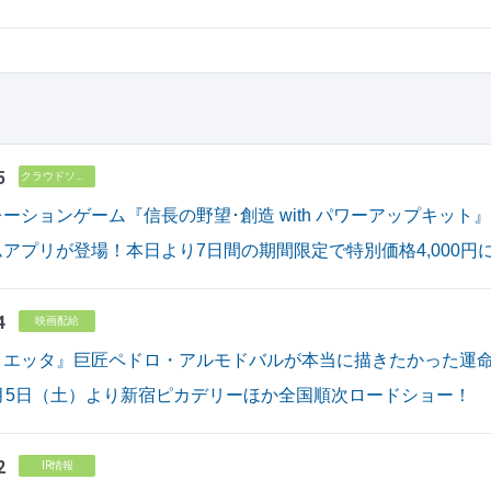
5
クラウドソリューション
ーションゲーム『信長の野望･創造 with パワーアップキット
アプリが登場！本日より7日間の期間限定で特別価格4,000円
4
映画配給
リエッタ』巨匠ペドロ・アルモドバルが本当に描きたかった運
月5日（土）より新宿ピカデリーほか全国順次ロードショー！
2
IR情報