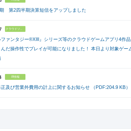
8
月期 第2四半期決算短信をアップしました
7
クラウドソリューション
ファンタジー®XIII』シリーズ等のクラウドゲームアプリ4作
しんだ操作性でプレイが可能になりました！ 本日より対象ゲー
施
4
IR情報
正及び営業外費用の計上に関するお知らせ （PDF:204.9 KB）