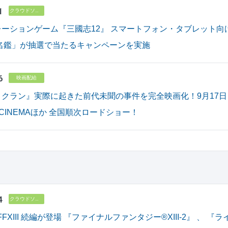
1
クラウドソリューション
ーションゲーム『三國志12』 スマートフォン・タブレット向
大名鑑」が抽選で当たるキャンペーンを実施
6
映画配給
クラン』実際に起きた前代未聞の事件を完全映画化！9月17日（
N CINEMAほか 全国順次ロードショー！
4
クラウドソリューション
V にFFXIII 続編が登場 『ファイナルファンタジー®XIII-2』 