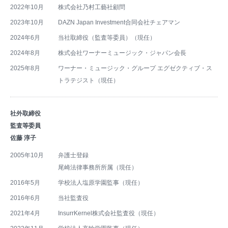
2022年10月
株式会社乃村工藝社顧問
2023年10月
DAZN Japan Investment合同会社チェアマン
2024年6月
当社取締役（監査等委員）（現任）
2024年8月
株式会社ワーナーミュージック・ジャパン会長
2025年8月
ワーナー・ミュージック・グループ エグゼクティブ・ス
トラテジスト（現任）
社外取締役
監査等委員
佐藤 淳子
2005年10月
弁護士登録
尾崎法律事務所所属（現任）
2016年5月
学校法人塩原学園監事（現任）
2016年6月
当社監査役
2021年4月
InsurrKernel株式会社監査役（現任）