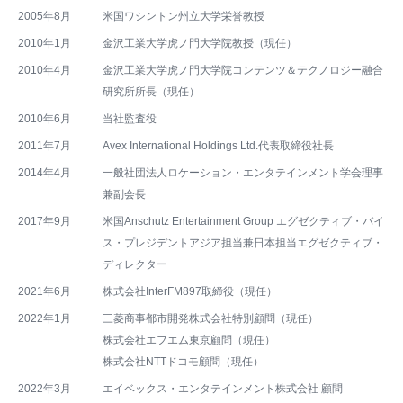
2005年8月
米国ワシントン州立大学栄誉教授
2010年1月
金沢工業大学虎ノ門大学院教授（現任）
2010年4月
金沢工業大学虎ノ門大学院コンテンツ＆テクノロジー融合
研究所所長（現任）
2010年6月
当社監査役
2011年7月
Avex International Holdings Ltd.代表取締役社長
2014年4月
一般社団法人ロケーション・エンタテインメント学会理事
兼副会長
2017年9月
米国Anschutz Entertainment Group エグゼクティブ・バイ
ス・プレジデントアジア担当兼日本担当エグゼクティブ・
ディレクター
2021年6月
株式会社InterFM897取締役（現任）
2022年1月
三菱商事都市開発株式会社特別顧問（現任）
株式会社エフエム東京顧問（現任）
株式会社NTTドコモ顧問（現任）
2022年3月
エイベックス・エンタテインメント株式会社 顧問