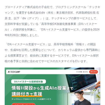
ブロードメディア株式会社の子会社で、プログラミングスクール「テックキ
ャンプ」を運営する株式会社div（本社：東京都渋谷区、代表取締役社長 石
原 圭、以下「div（ディブ）」）は、テックキャンプの新サービスとして、
文部科学省が支援している「高等学校DX加速化推進事業（DXハイスクー
ル）」の採択校を対象に、「DXハイスクール支援サービス」の提供を2024
年8月28日に開始しました。
「DXハイスクール支援サービス」は、高等学校情報科「情報Ⅱ」の開設
や、生成AIを活用した授業などについて、カリキュラム提供から専門講師に
よる授業運営まで、総合的に支援するサービスです。DXハイスクール採択
校の各予算と目的に合わせてサービスのカスタマイズを行います。