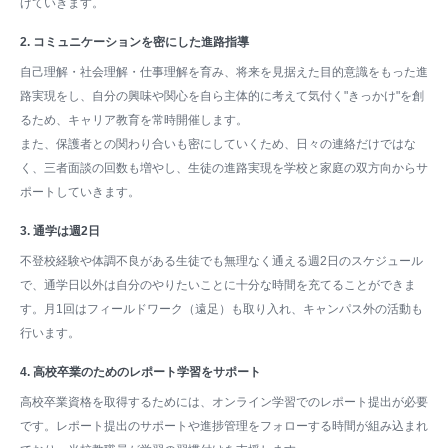
げていきます。
2. コミュニケーションを密にした進路指導
自己理解・社会理解・仕事理解を育み、将来を見据えた目的意識をもった進
路実現をし、自分の興味や関心を自ら主体的に考えて気付く"きっかけ"を創
るため、キャリア教育を常時開催します。
また、保護者との関わり合いも密にしていくため、日々の連絡だけではな
く、三者面談の回数も増やし、生徒の進路実現を学校と家庭の双方向からサ
ポートしていきます。
3. 通学は週2日
不登校経験や体調不良がある生徒でも無理なく通える週2日のスケジュール
で、通学日以外は自分のやりたいことに十分な時間を充てることができま
す。月1回はフィールドワーク（遠足）も取り入れ、キャンパス外の活動も
行います。
4. 高校卒業のためのレポート学習をサポート
高校卒業資格を取得するためには、オンライン学習でのレポート提出が必要
です。レポート提出のサポートや進捗管理をフォローする時間が組み込まれ