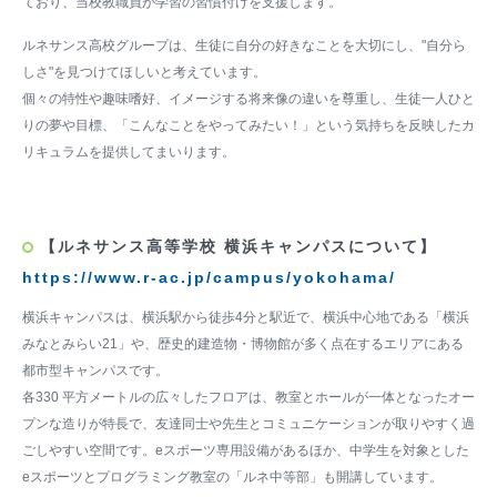
ており、当校教職員が学習の習慣付けを支援します。
ルネサンス高校グループは、生徒に自分の好きなことを大切にし、"自分ら
しさ"を見つけてほしいと考えています。
個々の特性や趣味嗜好、イメージする将来像の違いを尊重し、生徒一人ひと
りの夢や目標、「こんなことをやってみたい！」という気持ちを反映したカ
リキュラムを提供してまいります。
【ルネサンス高等学校 横浜キャンパスについて】
https://www.r-ac.jp/campus/yokohama/
横浜キャンパスは、横浜駅から徒歩4分と駅近で、横浜中心地である「横浜
みなとみらい21」や、歴史的建造物・博物館が多く点在するエリアにある
都市型キャンパスです。
各330 平方メートルの広々したフロアは、教室とホールが一体となったオー
プンな造りが特長で、友達同士や先生とコミュニケーションが取りやすく過
ごしやすい空間です。eスポーツ専用設備があるほか、中学生を対象とした
eスポーツとプログラミング教室の「ルネ中等部」も開講しています。