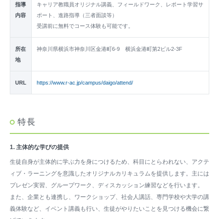
指導
キャリア教職員オリジナル講義、フィールドワーク、レポート学習サ
内容
ポート、進路指導（三者面談等）
受講前に無料でコース体験も可能です。
所在
神奈川県横浜市神奈川区金港町6-9 横浜金港町第2ビル2-3F
地
URL
https://www.r-ac.jp/campus/daigo/attend/
特長
1. 主体的な学びの提供
生徒自身が主体的に学ぶ力を身につけるため、科目にとらわれない、アクテ
ィブ・ラーニングを意識したオリジナルカリキュラムを提供します。主には
プレゼン実習、グループワーク、ディスカッション練習などを行います。
また、企業とも連携し、ワークショップ、社会人講話、専門学校や大学の講
義体験など、イベント講義も行い、生徒がやりたいことを見つける機会に繋