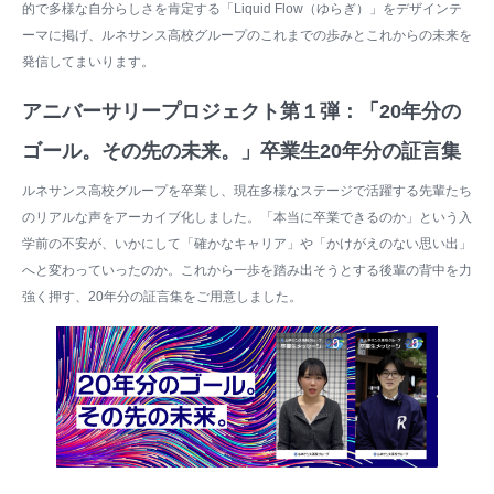
的で多様な自分らしさを肯定する「Liquid Flow（ゆらぎ）」をデザインテ
ーマに掲げ、ルネサンス高校グループのこれまでの歩みとこれからの未来を
発信してまいります。
アニバーサリープロジェクト第１弾：「20年分の
ゴール。その先の未来。」卒業生20年分の証言集
ルネサンス高校グループを卒業し、現在多様なステージで活躍する先輩たち
のリアルな声をアーカイブ化しました。「本当に卒業できるのか」という入
学前の不安が、いかにして「確かなキャリア」や「かけがえのない思い出」
へと変わっていったのか。これから一歩を踏み出そうとする後輩の背中を力
強く押す、20年分の証言集をご用意しました。