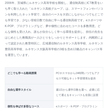
2006年、茨城県にルネサンス高等学校を開校し、通信制高校にICT教育をい
ち早く取り入れた「ルネサンス高校グループ」は、スマートフォンやパソコ
ンを利用したネット学習で、自分のペースを大切にしながらいつでもどこで
も学習でき、少ない登校日数で自由に学べる通信制高校です。eスポーツや
K-POP、プログラミングなど、夢や個性に合わせたコースを多数用意。ど
んな個性も受け入れ、誰もが自分らしく学べる環境を提供し、担任の先生を
はじめとした教職員が一人ひとりをしっかりとサポートします。内閣府によ
って認定された教育特区に、広域通信制のルネサンス高等学校、ルネサンス
豊田高等学校、ルネサンス大阪高等学校の3校を含め13拠点のキャンパス等
を運営しています。
どこでも学べる動画授業
PCやスマホから24時間いつでもアク
セス可能なネット学習環境を提供
自由な通学スタイル
週1日から通学日数を選べ、必要に応
じて通えるキャンパスも全国に設置
個性を伸ばす多彩なコース
eスポーツ・K-POP・プログラミン