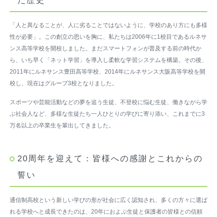
た歴史
「人と異なることが、人に劣ることではないように、学校のあり方にも多様
性が必要」。この創立の思いを胸に、私たちは2006年に1校目であるルネサ
ンス高等学校を開校しました。まだスマートフォンが普及する前の時代か
ら、いち早く「ネット学習」を導入し柔軟な学習システムを構築。その後、
2011年にルネサンス豊田高等学校、2014年にルネサンス大阪高等学校を開
校し、現在はグループ3校となりました。
スポーツや芸能活動などの夢を追う生徒、不登校に悩む生徒、働きながら学
ぶ社会人など、多様な生徒たち一人ひとりの学びに寄り添い、これまでに3
万名以上の卒業生を輩出してきました。
20周年を迎えて：皆様への感謝とこれからの
誓い
通信制高校という新しい学びの形が社会に広く認知され、多くの方々に選ば
れる学校へと成長できたのは、20年におよぶ生徒と保護者の皆様との信頼