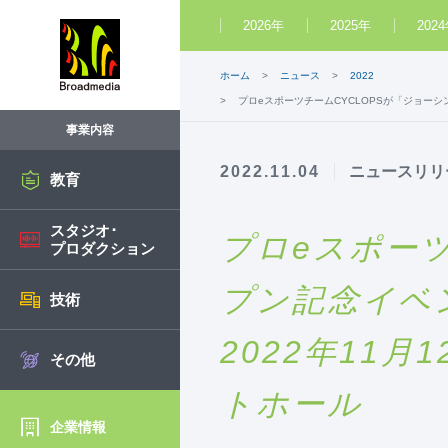
2026年
2025年
202
ホーム
ニュース
2022
プロeスポーツチームCYCLOPSが「ジョーシ
事業内容
2022.11.04
ニュースリリ
教育
スタジオ･
プロeスポー
プロダクション
プン記念イベ
技術
2022年11
その他
トホール
企業情報