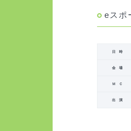
eスポ
日 時
会 場
Ｍ Ｃ
出 演