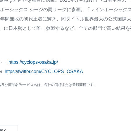
勝など世界を舞台に活躍。2021年からはNTTドコモ主催の「X-
ボーシックス シージの両リーグに参画。「レインボーシックス シージ」部
1」で年間無敗の初代王者に輝き、同タイトル世界最大の公式国際大会「Six In
nal 2022」に日本勢として唯一参戦するなど、全ての部門で高い
ト：
https://cyclops-osaka.jp/
r:
https://twitter.com/CYCLOPS_OSAKA
名及び商品名/サービス名は、各社の商標または登録商標です。
を開く