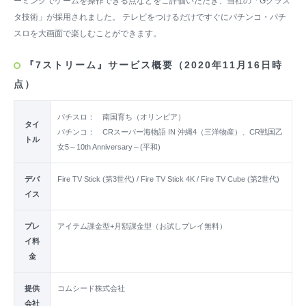
ーミングでゲームを操作できる点などをご評価いただき、当社の「Gクラス
タ技術」が採用されました。 テレビをつけるだけですぐにパチンコ・パチ
スロを大画面で楽しむことができます。
『7ストリーム』サービス概要（2020年11月16日時
点）
パチスロ： 南国育ち（オリンピア）
タイ
パチンコ： CRスーパー海物語 IN 沖縄4（三洋物産）、CR戦国乙
トル
女5～10th Anniversary～(平和)
デバ
Fire TV Stick (第3世代) / Fire TV Stick 4K / Fire TV Cube (第2世代)
イス
プレ
アイテム課金型+月額課金型（お試しプレイ無料）
イ料
金
提供
コムシード株式会社
会社