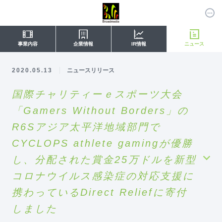
事業内容
企業情報
IR情報
ニュース
2020.05.13
ニュースリリース
国際チャリティーｅスポーツ大会
「Gamers Without Borders」の
R6Sアジア太平洋地域部門で
CYCLOPS athlete gamingが優勝
し、分配された賞金25万ドルを新型
コロナウイルス感染症の対応支援に
携わっているDirect Reliefに寄付
しました