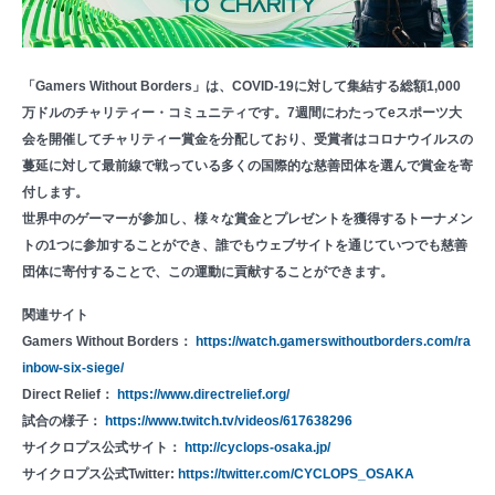
「Gamers Without Borders」は、COVID-19に対して集結する総額1,000
万ドルのチャリティー・コミュニティです。7週間にわたってeスポーツ大
会を開催してチャリティー賞金を分配しており、受賞者はコロナウイルスの
蔓延に対して最前線で戦っている多くの国際的な慈善団体を選んで賞金を寄
付します。
世界中のゲーマーが参加し、様々な賞金とプレゼントを獲得するトーナメン
トの1つに参加することができ、誰でもウェブサイトを通じていつでも慈善
団体に寄付することで、この運動に貢献することができます。
関連サイト
Gamers Without Borders：
https://watch.gamerswithoutborders.com/ra
inbow-six-siege/
Direct Relief：
https://www.directrelief.org/
試合の様子：
https://www.twitch.tv/videos/617638296
サイクロプス公式サイト：
http://cyclops-osaka.jp/
サイクロプス公式Twitter:
https://twitter.com/CYCLOPS_OSAKA