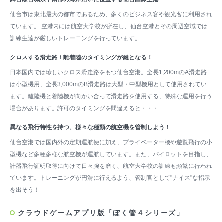
仙台市は東北最大の都市であるため、多くのビジネス客や観光客に利用され
ています。 空港内には航空大学校が所在し、仙台空港とその周辺空域では
訓練生達が厳しいトレーニングを行っています。
クロスする滑走路！離着陸のタイミングが鍵となる！
日本国内では珍しいクロス滑走路をもつ仙台空港。全長1,200mのA滑走路
は小型機用、全長3,000mのB滑走路は大型・中型機用として使用されてい
ます。離陸機と着陸機が向かい合って滑走路を使用する、特殊な運用を行う
場合があります。許可のタイミングを間違えると・・・
異なる飛行特性を持つ、様々な種類の航空機を管制しよう！
仙台空港では国内外の定期運航便に加え、プライベーター機や遊覧飛行の小
型機など多種多様な航空機が運航しています。また、パイロットを目指し、
計器飛行証明取得に向けて日々腕を磨く、航空大学校の訓練も頻繁に行われ
ています。トレーニングが円滑に行えるよう、管制官として"ナイス"な指示
を出そう！
クラウドゲームアプリ版「ぼく管４シリーズ」