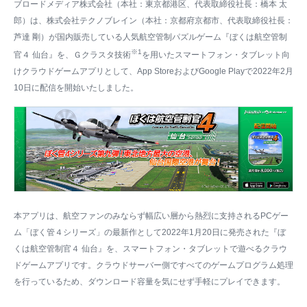
ブロードメディア株式会社（本社：東京都港区、代表取締役社長：橋本 太
郎）は、株式会社テクノブレイン（本社：京都府京都市、代表取締役社長：
芦達 剛）が国内販売している人気航空管制パズルゲーム『ぼくは航空管制
※1
官４ 仙台』を、Ｇクラスタ技術
を用いたスマートフォン・タブレット向
けクラウドゲームアプリとして、App StoreおよびGoogle Playで2022年2月
10日に配信を開始いたしました。
本アプリは、航空ファンのみならず幅広い層から熱烈に支持されるPCゲー
ム「ぼく管４シリーズ」の最新作として2022年1月20日に発売された『ぼ
くは航空管制官４ 仙台』を、スマートフォン・タブレットで遊べるクラウ
ドゲームアプリです。クラウドサーバー側ですべてのゲームプログラム処理
を行っているため、ダウンロード容量を気にせず手軽にプレイできます。