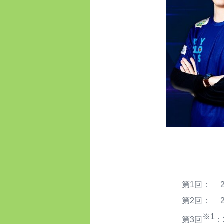
第1回： 20
第2回： 202
※1
第3回
：