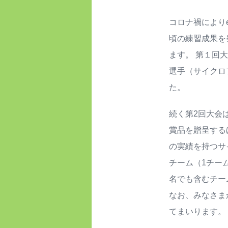
コロナ禍により
頃の練習成果を
ます。 第１回
選手（サイクロ
た。
続く第2回大会は
賞品を贈呈する
の実績を持つサイ
チーム（1チー
名でも含むチー
なお、みなさま
てまいります。