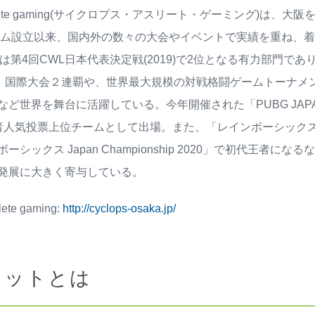
athlete gaming(サイクロプス・アスリート・ゲーミング)は
チーム設立以来、国内外の数々の大会やイベントで実績を重ね、
Duty部門は第4回CWL日本代表決定戦(2019)で2位となる有力
』国際大会２連覇や、世界最大規模の対戦格闘ゲームトーナメント
世界を舞台に活躍している。今年開催された「PUBG JAPAN SERIE
者人気投票上位チームとして出場。また、「レインボーシックス
ーシックス Japan Championship 2020」で初代王者
発展に大きく寄与している。
ete gaming:
http://cyclops-osaka.jp/
ネットとは