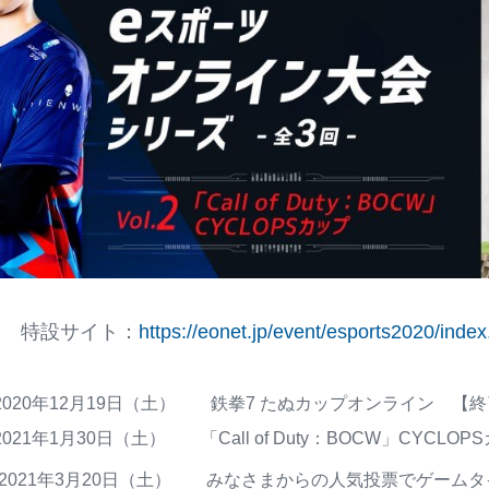
特設サイト：
https://eonet.jp/event/esports2020/ind
20年12月19日（土） 鉄拳7 たぬカップオンライン 【終
1年1月30日（土） 「Call of Duty：BOCW」CYCL
2021年3月20日（土） みなさまからの人気投票でゲーム