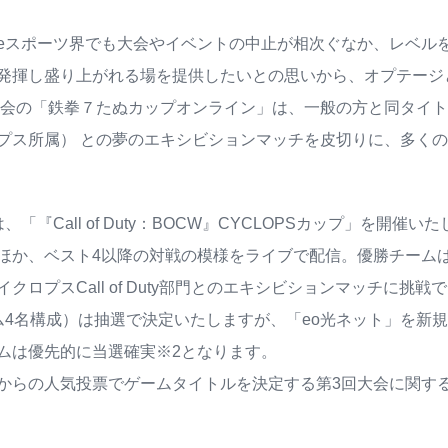
eスポーツ界でも大会やイベントの中止が相次ぐなか、レベルを
発揮し盛り上がれる場を提供したいとの思いから、オプテージ
大会の「鉄拳７たぬカップオンライン」は、一般の方と同タイ
プス所属） との夢のエキシビションマッチを皮切りに、多く
、「『Call of Duty：BOCW』CYCLOPSカップ」を開
ほか、ベスト4以降の対戦の模様をライブで配信。優勝チームは
クロプスCall of Duty部門とのエキシビションマッチに挑
ム4名構成）は抽選で決定いたしますが、「eo光ネット」を新規
ムは優先的に当選確実※2となります。
からの人気投票でゲームタイトルを決定する第3回大会に関す