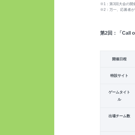
※1：第3回大会の
※2：万一、応募者
第2回：「Call
開催日程
特設サイト
ゲームタイト
ル
出場チーム数