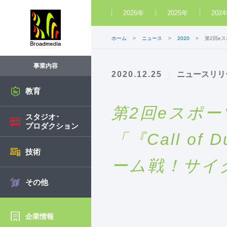
2026年
2025年
202
ホーム
ニュース
2020
第2回eス
事業内容
2020.12.25
ニュースリリ
教育
第2回eスポー
スタジオ･
プロダクション
「『Call o
技術
ーム戦！サイクロ
その他
企業情報