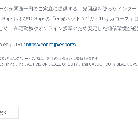
ージが関西一円のご家庭に提供する、光回線を使ったインター
Gbpsおよび10Gbpsの「eo光ネット 5ギガ／10ギガコー
じめ、在宅勤務やオンライン授業のため安定した通信環境が必
h eo」URL:
https://eonet.jp/esports/
名及び商品名/サービス名は、各社の商標または登録商標です。
n Publishing，Inc．ACTIVISION，CALL OF DUTY，and CALL OF DUTY BLACK OPS are 
を開く