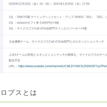
2020年12月25日（金）10：00 ～ 2021年1月20日（水）17:00
1位 ：ONKYO製 ゲーミングヘッドセット・アンプ SHIDO「001」「002
2位 ：amazonギフト券 3,000円分×4枚
3位 ：サイクロプスCall of Duty部門サイン入りパーカー×4着
大会優勝チーム：サイクロプスCall of Duty部門とのエキシビションマッチ
上位4チームの対戦とエキシビションマッチの模様を、サイクロプスのチーム公式
配信予定
URL：
https://www.youtube.com/channel/UCWLD7HNCfLD50iOSF7uyTPw/f
クロプスとは