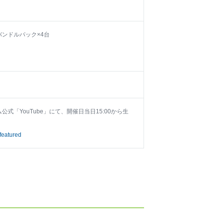
」バンドルパック×4台
「YouTube」にて、開催日当日15:00から生
eatured