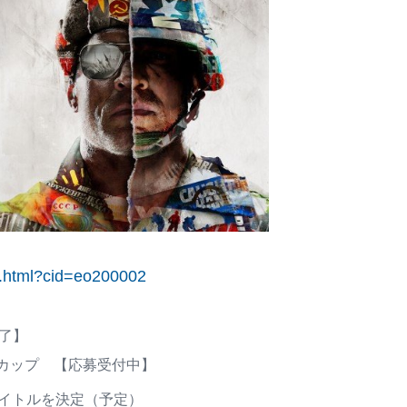
ex.html?cid=eo200002
了】
OPSカップ 【応募受付中】
タイトルを決定（予定）