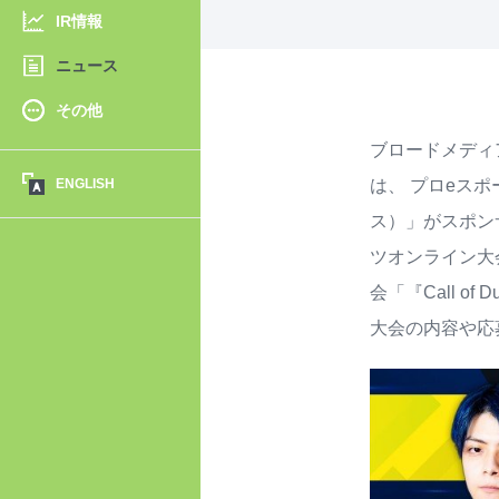
IR情報
ニュース
その他
ブロードメディ
ENGLISH
は、 プロeスポ
ス）」がスポン
ツオンライン大
会「『Call 
大会の内容や応