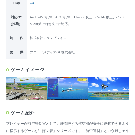
Play
wa
対応OS
Android5.0以降、iOS 9以降、iPhone6以上、iPad Air以上、iPod t
(推奨）
ouch(第6世代)以上に対応。
制 作
株式会社テクノブレイン
提 供
ブロードメディアGC株式会社
ゲームイメージ
ゲーム紹介
プレイヤーが航空管制官として、離着陸する航空機が安全に運航できるよう
に指示するゲームが「ぼく管」シリーズです。「航空管制」という難しそう