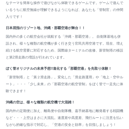
なテーマを簡単な操作で遊びながら体験できるゲームです。ゲームで遊んで
いるうちに航空無線が理解できるようになれば、あなたも「管制官」の仲間
入りです！
日本屈指のリゾート地、沖縄・那覇空港が舞台！！
国内外の多くの航空会社が就航する「沖縄・那覇空港」。 自衛隊基地も併
設され、様々な種類の航空機が多く行き交う官民共用空港です。現在、増え
続ける航空需要に対応するため、国際線ターミナルの改修、新管制塔の移設
と第2滑走路の増設が行われています。
ぼく管オリジナルの未来予想!!進化する「那覇空港」を先取り体験！
「新管制塔」と「第２滑走路」。変化した「滑走路運用」や「地上・空中ル
ート」・・・「少し未来」の「那覇空港の航空管制」をぼく管で一足先に体
験できます！
沖縄の空は、様々な種類の航空機で大混雑！
国内外の定期便に加え、離島便や自衛隊機、嘉手納基地に離発着する戦闘機
など・・・上空はまさに大混乱。速度差や高度差、飛行ルートに注意を払い
ながら的確な指示で対応し、「空港の安全と効率」を目指しましょう！