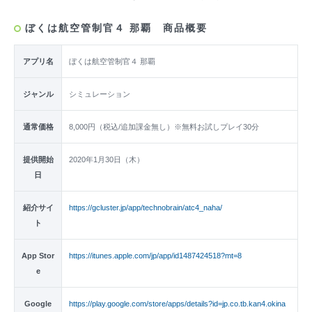
ぼくは航空管制官４ 那覇 商品概要
アプリ名
ぼくは航空管制官４ 那覇
ジャンル
シミュレーション
通常価格
8,000円（税込/追加課金無し）※無料お試しプレイ30分
提供開始
2020年1月30日（木）
日
紹介サイ
https://gcluster.jp/app/technobrain/atc4_naha/
ト
App Stor
https://itunes.apple.com/jp/app/id1487424518?mt=8
e
Google
https://play.google.com/store/apps/details?id=jp.co.tb.kan4.okina