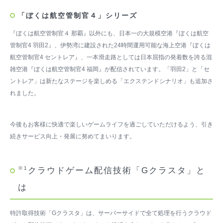
「ぼくは航空管制官４」シリーズ
『ぼくは航空管制官４ 那覇』以外にも、日本一の大規模空港『ぼくは航空
管制官4 羽田2』、伊勢湾に建設された24時間運用可能な海上空港『ぼくは
航空管制官4 セントレア』、一本滑走路としては日本屈指の発着数を誇る混
雑空港『ぼくは航空管制官4 福岡』が配信されています。「羽田2」と「セ
ントレア」は新たなステージを楽しめる「エクステンドシナリオ」も追加さ
れました。
今後もお客様に快適で楽しいゲームライフを過ごしていただけるよう、引き
続きサービス向上・発展に努めてまいります。
※1
クラウドゲーム配信技術「Gクラスタ」と
は
特許取得技術「Gクラスタ」は、サーバーサイドで全て処理を行うクラウド