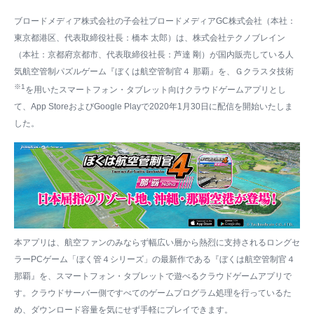
ブロードメディア株式会社の子会社ブロードメディアGC株式会社（本社：
東京都港区、代表取締役社長：橋本 太郎）は、株式会社テクノブレイン
（本社：京都府京都市、代表取締役社長：芦達 剛）が国内販売している人
気航空管制パズルゲーム『ぼくは航空管制官４ 那覇』を、Ｇクラスタ技術
※1
を用いたスマートフォン・タブレット向けクラウドゲームアプリとし
て、App StoreおよびGoogle Playで2020年1月30日に配信を開始いたしま
した。
本アプリは、航空ファンのみならず幅広い層から熱烈に支持されるロングセ
ラーPCゲーム「ぼく管４シリーズ」の最新作である『ぼくは航空管制官４
那覇』を、スマートフォン・タブレットで遊べるクラウドゲームアプリで
す。クラウドサーバー側ですべてのゲームプログラム処理を行っているた
め、ダウンロード容量を気にせず手軽にプレイできます。