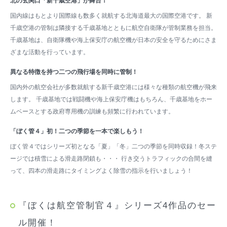
北の玄関口「新千歳空港」が舞台！
国内線はもとより国際線も数多く就航する北海道最大の国際空港です。 新
千歳空港の管制は隣接する千歳基地とともに航空自衛隊が管制業務を担当。
千歳基地は、自衛隊機や海上保安庁の航空機が日本の安全を守るためにさま
ざまな活動を行っています。
異なる特徴を持つ二つの飛行場を同時に管制！
国内外の航空会社が多数就航する新千歳空港には様々な種類の航空機が飛来
します。 千歳基地では戦闘機や海上保安庁機はもちろん、千歳基地をホー
ムベースとする政府専用機の訓練も頻繁に行われています。
「ぼく管４」初！二つの季節を一本で楽しもう！
ぼく管４ではシリーズ初となる「夏」「冬」二つの季節を同時収録！冬ステ
ージでは積雪による滑走路閉鎖も・・・ 行き交うトラフィックの合間を縫
って、四本の滑走路にタイミングよく除雪の指示を行いましょう！
『ぼくは航空管制官４』シリーズ4作品のセー
ル開催！