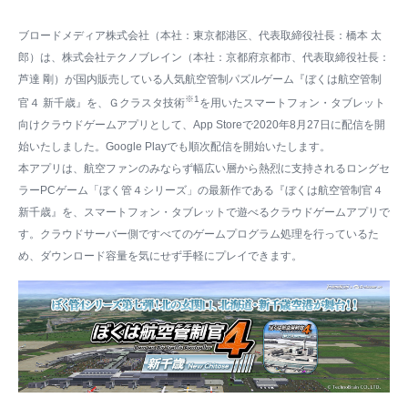
ブロードメディア株式会社（本社：東京都港区、代表取締役社長：橋本 太
郎）は、株式会社テクノブレイン（本社：京都府京都市、代表取締役社長：
芦達 剛）が国内販売している人気航空管制パズルゲーム『ぼくは航空管制
※1
官４ 新千歳』を、Ｇクラスタ技術
を用いたスマートフォン・タブレット
向けクラウドゲームアプリとして、App Storeで2020年8月27日に配信を開
始いたしました。Google Playでも順次配信を開始いたします。
本アプリは、航空ファンのみならず幅広い層から熱烈に支持されるロングセ
ラーPCゲーム「ぼく管４シリーズ」の最新作である『ぼくは航空管制官４
新千歳』を、スマートフォン・タブレットで遊べるクラウドゲームアプリで
す。クラウドサーバー側ですべてのゲームプログラム処理を行っているた
め、ダウンロード容量を気にせず手軽にプレイできます。