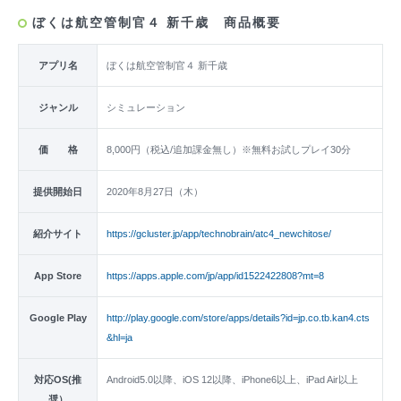
ぼくは航空管制官４ 新千歳 商品概要
アプリ名
ぼくは航空管制官４ 新千歳
ジャンル
シミュレーション
価 格
8,000円（税込/追加課金無し）※無料お試しプレイ30分
提供開始日
2020年8月27日（木）
紹介サイト
https://gcluster.jp/app/technobrain/atc4_newchitose/
App Store
https://apps.apple.com/jp/app/id1522422808?mt=8
Google Play
http://play.google.com/store/apps/details?id=jp.co.tb.kan4.cts
&hl=ja
対応OS(推
Android5.0以降、iOS 12以降、iPhone6以上、iPad Air以上
奨）