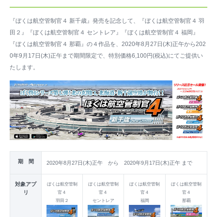
『ぼくは航空管制官４ 新千歳』発売を記念して、『ぼくは航空管制官４ 羽
田２』『ぼくは航空管制官４ セントレア』『ぼくは航空管制官４ 福岡』
『ぼくは航空管制官４ 那覇』の４作品を、2020年8月27日(木)正午から202
0年9月17日(木)正午まで期間限定で、特別価格6,100円(税込)にてご提供い
たします。
期 間
2020年8月27日(木)正午 から 2020年9月17日(木)正午 まで
対象アプ
ぼくは航空管制
ぼくは航空管制
ぼくは航空管制
ぼくは航空管制
リ
官４
官４
官４
官４
羽田２
セントレア
福岡
那覇