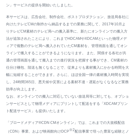
ン」サービスの提供を開始いたしました。
本サービスは、広告会社、制作会社、ポストプロダクション、放送局各社に
向けたテレビCMの制作から納品するまでの業務に関して、2017年10月よ
りテレビCM素材のテレビ局への搬入基準に、新たにオンラインでの搬入方
法が追加されたことにより、これまでHDCAMやXDCAMといった物理メデ
ィアで複数のテレビ局へ搬入されていたCM素材を、管理画面を通してオン
ラインで搬入することができるようになります。 また、関係する各社が共
通の管理画面を通して搬入までの進行状況を把握する事ができ、CM素材の
仕分け梱包、陸送も無くなることで、従来よりも素材搬入にかかる時間を大
幅に短縮することができます。さらに、ほぼ全国一律の素材搬入時間を実現
し、24時間365日、悪天候や災害による素材不達・遅延がなくなるなど業務
効率が向上します。
なお、オンラインでの搬入に対応していない放送局等に対しても、オプショ
ンサービスとして物理メディアにプリントして配送をする「XDCAMプリン
ト配送サービス」も提供いたします。
「ブロードメディア®CDN CMオンライン」では、これまでの大規模配信
※2
（CDN）事業、および映画館向けDCP
配信事業で培った豊富な経験とノ