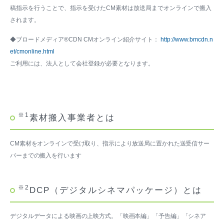
稿指示を行うことで、指示を受けたCM素材は放送局までオンラインで搬入
されます。
◆ブロードメディア®CDN CMオンライン紹介サイト：
http://www.bmcdn.n
et/cmonline.html
ご利用には、法人として会社登録が必要となります。
※1
素材搬入事業者とは
CM素材をオンラインで受け取り、指示により放送局に置かれた送受信サー
バーまでの搬入を行います
※2
DCP（デジタルシネマパッケージ）とは
デジタルデータによる映画の上映方式。「映画本編」「予告編」「シネア